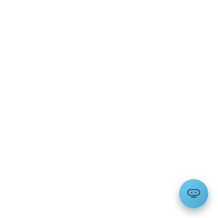
Les entreprises doivent-elles commencer par un
agent totalement autonome ?
Pourquoi les agents IA téléphoniques sont-ils
souvent prioritaires ?
Quels garde-fous sont non négociables ?